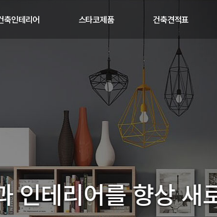
건축인테리어
스타코제품
건축견적표
인사말
스타코플렉스
철근콘크리트
보유기술
파렉스
목조주택
오시는 길
 인테리어를 향상 새로